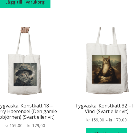
Lägg till i varukorg
ka
väl
på
pr
ygväska: Konstkatt 18 –
Tygväska: Konstkatt 32 –
rry Haerendel (Den gamle
Vinci (Svart eller vit)
öbjörnen) (Svart eller vit)
Pri
kr
159,00
–
kr
179,00
Price
kr
159,00
–
kr
179,00
ran
De
range:
kr 