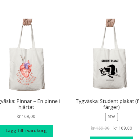
väska: Pinnar – En pinne i
Tygväska: Student plakat (f
hjärtat
färger)
kr
169,00
REA!
Det
De
kr
159,00
kr
109,00
Lägg till i varukorg
ursprungliga
nuv