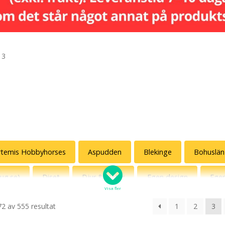
 3
rtemis Hobbyhorses
Aspudden
Blekinge
Bohuslän
pug.se)
Diset
Djur & Natur
Egen design
Ege
Visa fler
Svan som ursprungsamerikan
Humor
Humormamman
72 av 555 resultat
1
2
3