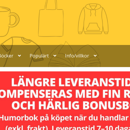
Böcker
Populärt
Info/villkor