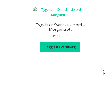
flera
varianter.
De
olika
alternativen
Tygväska: Svenska vitsord –
kan
Morgontrött
väljas
kr
189,00
på
produktsidan
Lägg till i varukorg
Ty
N