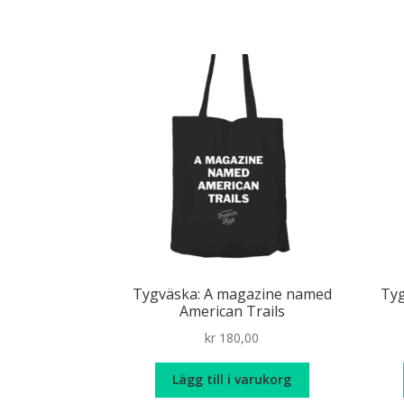
produkten
kr 179,00
har
flera
varianter.
De
olika
alternativen
kan
väljas
på
produktsidan
Tygväska: A magazine named
Tyg
American Trails
kr
180,00
Lägg till i varukorg