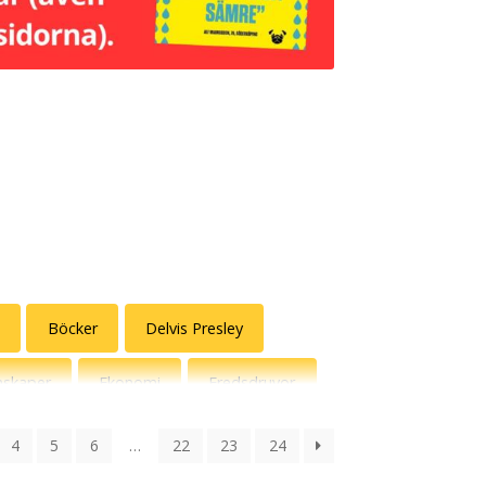
Böcker
Delvis Presley
nskaper
Ekonomi
Fredsdruvor
Jönssonligan
Kalenderväskor
4
5
6
…
22
23
24