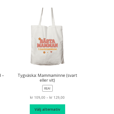
r
ra
ianter.
ka
ernativen
n
jas
oduktsidan
d –
Tygväska: Mammaminne (svart
eller vit)
REA!
Price
kr
109,00
–
kr
129,00
range:
Den
kr 109,00
Välj alternativ
här
through