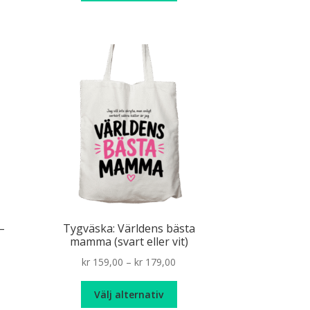
produkten
kr 129,00
har
flera
varianter.
De
olika
alternativen
kan
väljas
på
produktsidan
–
Tygväska: Världens bästa
mamma (svart eller vit)
Price
kr
159,00
–
kr
179,00
range:
Den
kr 159,00
Välj alternativ
här
through