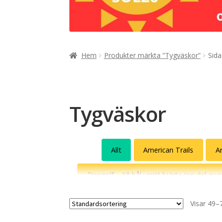
Hem
Produkter märkta ”Tygväskor”
Sida
Tygväskor
Allt
American Trails
A
Discgolf – 18 hål i mitt hjärta (en del av 
Gatuslang
Grannen
Gunde 
Visar 49–