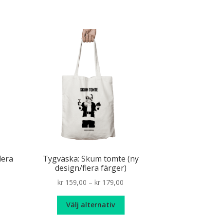
produkten
kr 179,00
har
flera
varianter.
De
olika
alternativen
kan
väljas
på
produktsidan
lera
Tygväska: Skum tomte (ny
design/flera färger)
Price
kr
159,00
–
kr
179,00
range:
Den
t
kr 159,00
Välj alternativ
här
arande
through