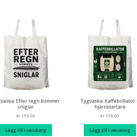
väska: Efter regn kommer
Tygväska: Kaffebrillator 
sniglar
hjärnstartare
kr
159,00
kr
159,00
Lägg till i varukorg
Lägg till i varukorg