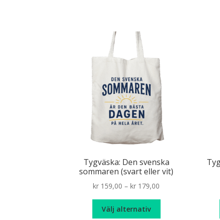
Tygväska: Den svenska
Tyg
sommaren (svart eller vit)
Price
kr
159,00
–
kr
179,00
range:
Den
kr 159,00
Välj alternativ
här
through