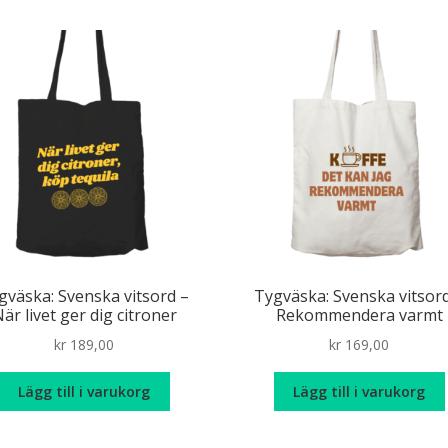
ha
fle
var
De
oli
alt
ka
väl
på
pr
gväska: Svenska vitsord –
Tygväska: Svenska vitsor
är livet ger dig citroner
Rekommendera varmt
kr
189,00
kr
169,00
Lägg till i varukorg
Lägg till i varukorg