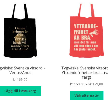
ggänget
Konstkatt
Kryss(t)ade fåglar
Mat- & dryc
 dag
Mölndalsrevyn
Oroat
Pinnar
podden
Skyltat
Skåne
Solsidan
Stora Varholmen
ot särskrivning
Tillbakaspolatpodden
Tillstånd
Ut
Walter Kurtsson
Älska chili
Älskade hund
gväska: Svenska vitsord –
Tygväska: Svenska vitsor
Venus/Anus
Yttrandefrihet är bra … (v
färg)
kr
169,00
Pri
kr
159,00
–
kr
179,00
ran
Lägg till i varukorg
De
kr 
Välj alternativ
hä
th
pr
kr 