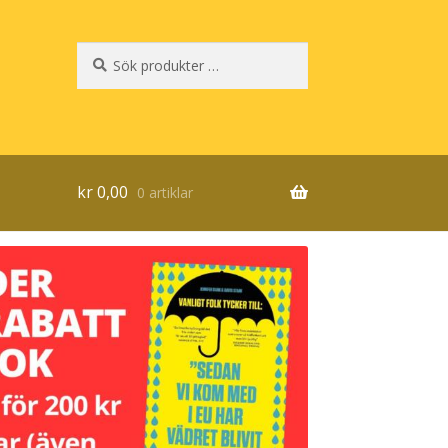
Sök
Sök
efter:
kr
0,00
0 artiklar