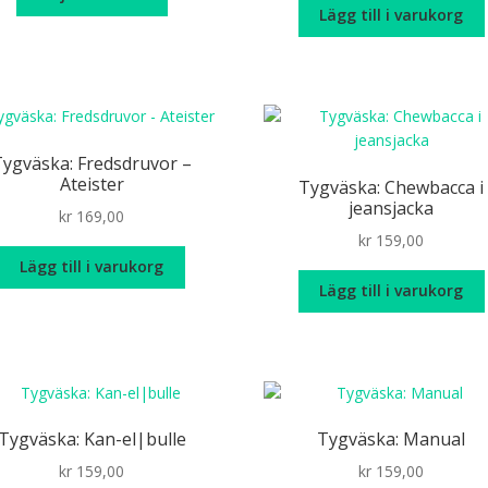
här
through
Lägg till i varukorg
produkten
kr 179,00
har
flera
varianter.
De
olika
Tygväska: Fredsdruvor –
alternativen
Ateister
Tygväska: Chewbacca i
kan
jeansjacka
kr
169,00
väljas
kr
159,00
på
Lägg till i varukorg
produktsidan
Lägg till i varukorg
Tygväska: Kan-el|bulle
Tygväska: Manual
kr
159,00
kr
159,00