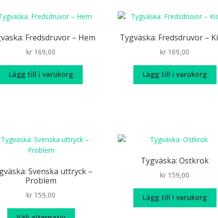
flera
varianter.
De
väska: Fredsdruvor – Hem
Tygväska: Fredsdruvor – K
olika
kr
169,00
kr
169,00
alternativen
kan
väljas
Lägg till i varukorg
Lägg till i varukorg
på
produktsidan
Tygväska: Ostkrok
gväska: Svenska uttryck –
kr
159,00
Problem
kr
159,00
Lägg till i varukorg
Den
Välj alternativ