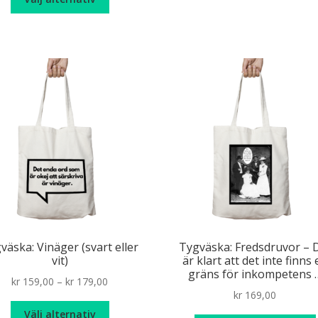
här
produkten
har
flera
varianter.
De
olika
alternativen
kan
väljas
på
produktsidan
väska: Vinäger (svart eller
Tygväska: Fredsdruvor – 
vit)
är klart att det inte finns
gräns för inkompetens 
Price
kr
159,00
–
kr
179,00
kr
169,00
range:
Den
kr 159,00
Välj alternativ