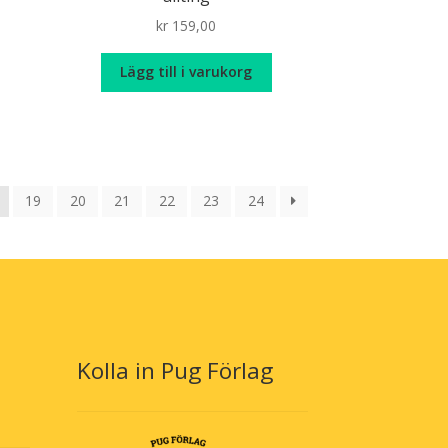
kr
159,00
Lägg till i varukorg
19
20
21
22
23
24
Kolla in Pug Förlag