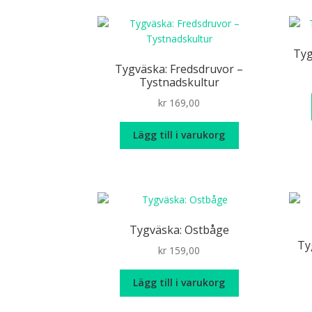
produktsidan
Tyg
Tygväska: Fredsdruvor –
Tystnadskultur
kr
169,00
Lägg till i varukorg
Tygväska: Ostbåge
Ty
kr
159,00
Lägg till i varukorg