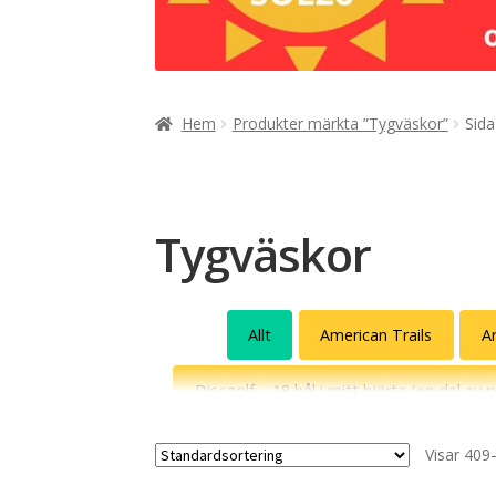
Hem
Produkter märkta ”Tygväskor”
Sida
Tygväskor
Allt
American Trails
A
Discgolf – 18 hål i mitt hjärta (en del av 
Gatuslang
Grannen
Gunde 
Visar 409