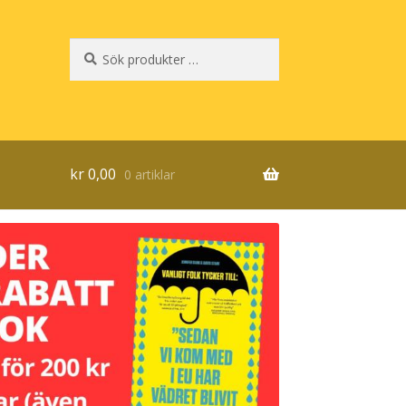
Sök
Sök
efter:
kr
0,00
0 artiklar