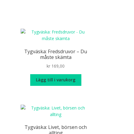
Tygväska: Fredsdruvor – Du
måste skämta
kr
169,00
Lägg till i varukorg
Tygväska: Livet, börsen och
allting