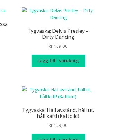
issa
Tygväska: Delvis Presley –
Dirty Dancing
kr
169,00
Lägg till i varukorg
Tygväska: Håll avstånd, håll ut,
håll käft! (Käftbild)
kr
159,00
Lägg till i varukorg