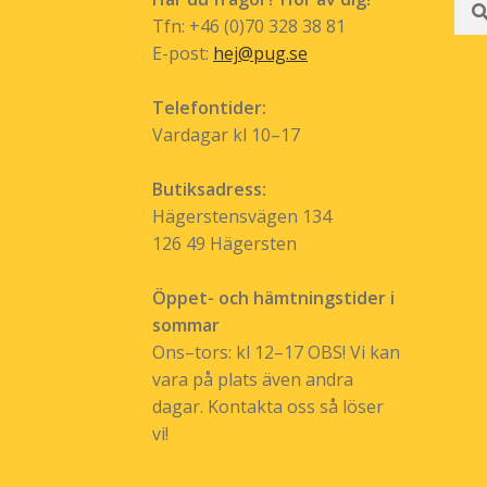
efte
Tfn: +46 (0)70 328 38 81
E-post:
hej@pug.se
Telefontider:
Vardagar kl 10–17
Butiksadress:
Hägerstensvägen 134
126 49 Hägersten
Öppet- och hämtningstider i
sommar
Ons–tors: kl 12–17 OBS! Vi kan
vara på plats även andra
dagar. Kontakta oss så löser
vi!