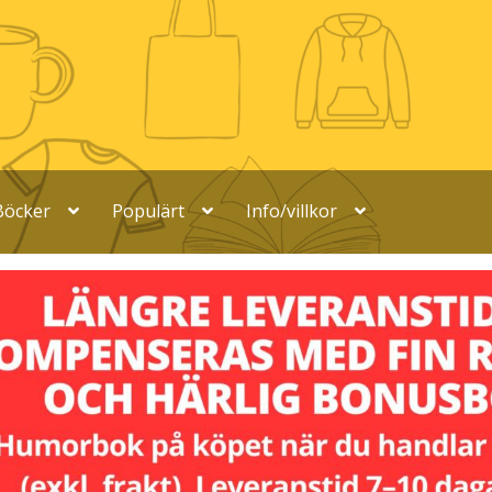
Böcker
Populärt
Info/villkor