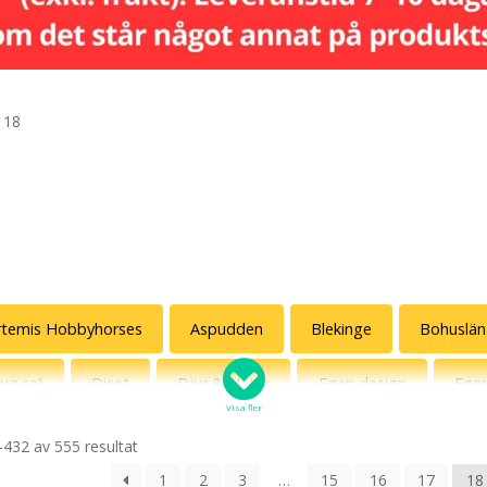
 18
rtemis Hobbyhorses
Aspudden
Blekinge
Bohuslän
pug.se)
Diset
Djur & Natur
Egen design
Ege
Visa fler
Svan som ursprungsamerikan
Humor
Humormamman
–432 av 555 resultat
1
2
3
…
15
16
17
18