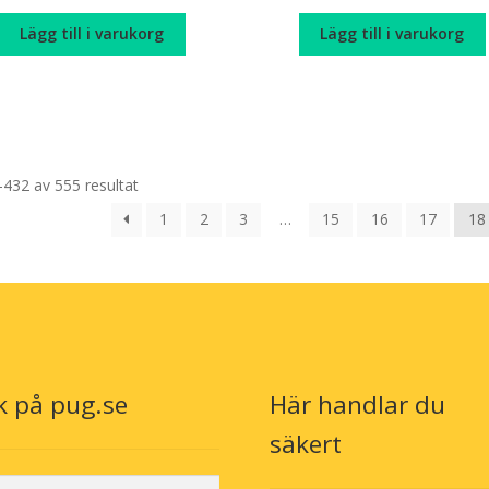
Lägg till i varukorg
Lägg till i varukorg
–432 av 555 resultat
1
2
3
…
15
16
17
18
k på pug.se
Här handlar du
säkert