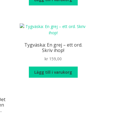
Tygväska: En grej – ett ord.
Skriv ihop!
kr
159,00
Lägg till i varukorg
Det
 en
…