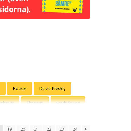
Böcker
Delvis Presley
nskaper
Ekonomi
Fredsdruvor
Jönssonligan
Kalenderväskor
19
20
21
22
23
24