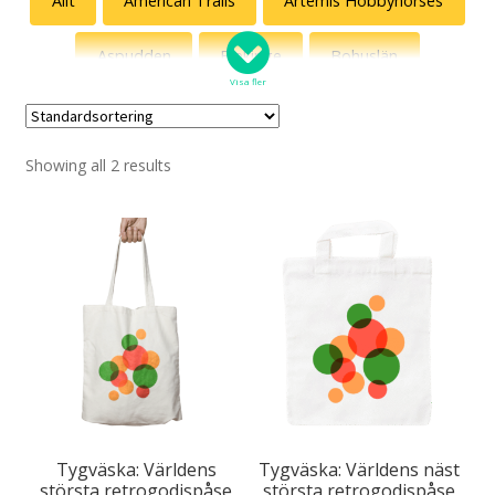
Allt
American Trails
Artemis Hobbyhorses
Aspudden
Blekinge
Bohuslän
Visa fler
Böcker
Delvis Presley
Showing all 2 results
Discgolf – 18 hål i mitt hjärta (en del av pug.se)
Diset
Djur & Natur
Egen design
Egenskaper
Ekonomi
Fredsdruvor
Gatuslang
Grannen
Gunde Svan som ursprungsamerikan
Humor
Humormamman
Jönssonligan
Tygväska: Världens
Tygväska: Världens näst
största retrogodispåse
största retrogodispåse