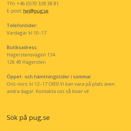
Svenska uttryck
Svenska Vitsord
Sverige
Tfn: +46 (0)70 328 38 81
E-post:
hej@pug.se
Sverigemotiv
Sverige mot särskrivning
Telefontider:
Tillbakaspolatpodden
Tillstånd
Uttryck
Vardagar kl 10–17
Valet 2026
Veckans tryck!
Walter Kurtsson
Butiksadress:
Hägerstensvägen 134
Älska chili
Älskade hund
126 49 Hägersten
Öppet- och hämtningstider i sommar
Ons–tors: kl 12–17 OBS! Vi kan vara på plats även
andra dagar. Kontakta oss så löser vi!
Sök på pug.se