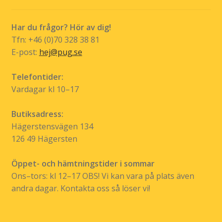
på
Svenska uttryck
Svenska Vitsord
Sverige
produktsidan
Har du frågor? Hör av dig!
Sverigemotiv
Sverige mot särskrivning
Tfn: +46 (0)70 328 38 81
E-post:
hej@pug.se
Tillbakaspolatpodden
Tillstånd
Uttryck
Telefontider:
Valet 2026
Veckans tryck!
Walter Kurtsson
Vardagar kl 10–17
Älska chili
Älskade hund
Butiksadress:
Hägerstensvägen 134
126 49 Hägersten
Öppet- och hämtningstider i sommar
Ons–tors: kl 12–17 OBS! Vi kan vara på plats även
andra dagar. Kontakta oss så löser vi!