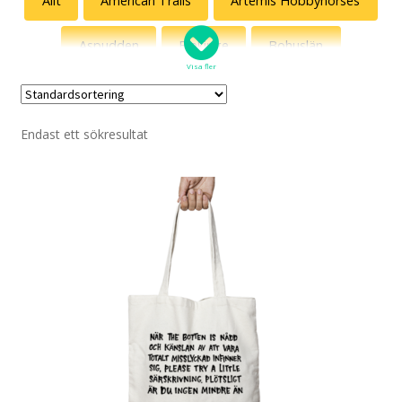
Allt
American Trails
Artemis Hobbyhorses
Aspudden
Blekinge
Bohuslän
Visa fler
Böcker
Delvis Presley
Endast ett sökresultat
Discgolf – 18 hål i mitt hjärta (en del av pug.se)
Diset
Djur & Natur
Egen design
Egenskaper
Ekonomi
Fredsdruvor
Gatuslang
Grannen
Gunde Svan som ursprungsamerikan
Humor
Humormamman
Jönssonligan