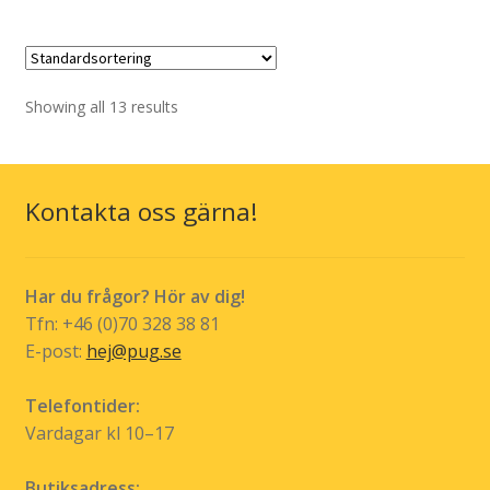
produkt
har
flera
varianter.
De
Showing all 13 results
olika
alternativen
kan
Kontakta oss gärna!
väljas
på
produktsidan
Har du frågor? Hör av dig!
Tfn: +46 (0)70 328 38 81
E-post:
hej@pug.se
Telefontider:
Vardagar kl 10–17
Butiksadress: