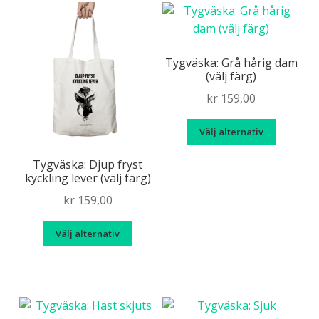
flera
De
varianter.
olika
De
alternat
olika
Tygväska: Grå hårig dam
kan
(välj färg)
alternativen
väljas
kan
kr
159,00
på
väljas
produkt
Den
på
Välj alternativ
här
produktsidan
produk
Tygväska: Djup fryst
kyckling lever (välj färg)
har
flera
kr
159,00
variante
Den
De
Välj alternativ
här
olika
produkten
alternat
har
kan
flera
väljas
varianter.