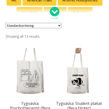
Allt
American Trails
Artemis Hobbyhorses
Aspudden
Blekinge
Bohuslän
Visa fler
Böcker
Delvis Presley
Showing all 13 results
Discgolf – 18 hål i mitt hjärta (en del av pug.se)
Diset
Djur & Natur
Egen design
Egenskaper
Ekonomi
Fredsdruvor
Gatuslang
Grannen
Gunde Svan som ursprungsamerikan
Humor
Humormamman
Jönssonligan
Tygväska:
Tygväska: Student plakat
Psychotherapist (flera
(flera färger)