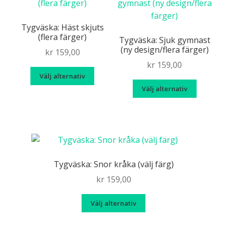
på
De
produkt
olika
Tygväska: Häst skjuts
(flera färger)
alternativen
Tygväska: Sjuk gymnast
(ny design/flera färger)
kan
kr
159,00
väljas
kr
159,00
Den
på
Välj alternativ
här
Den
produktsidan
Välj alternativ
produkten
här
har
produk
flera
har
varianter.
flera
De
variante
olika
De
Tygväska: Snor kråka (välj färg)
alternativen
olika
kr
159,00
kan
alternat
väljas
kan
Den
Välj alternativ
på
väljas
här
produktsidan
på
produkten