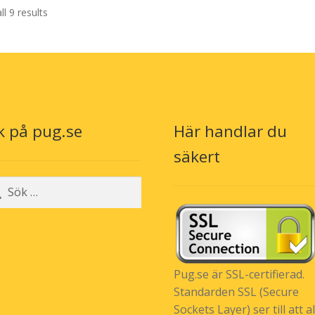
l 9 results
k på pug.se
Här handlar du
säkert
r:
Pug.se är SSL-certifierad.
Standarden SSL (Secure
Sockets Layer) ser till att al