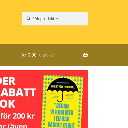
Sök
Sök
efter:
kr
0,00
0 artiklar