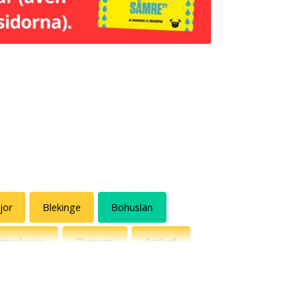
jor
Blekinge
Bohuslän
genskaper
Ekonomi
Fotboll
Hot shots
Humormamman