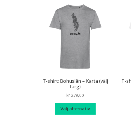
flera
varianter.
De
olika
alternativen
kan
väljas
på
produktsidan
T-shirt: Bohuslän – Karta (välj
T-sh
färg)
kr
279,00
Den
Välj alternativ
här
produkten
har