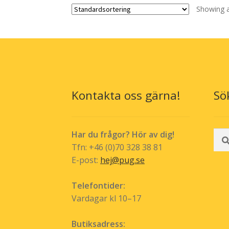
Showing al
varianter.
De
olika
alternativen
kan
väljas
på
produktsidan
Kontakta oss gärna!
Sö
Sök
Har du frågor? Hör av dig!
efte
Tfn: +46 (0)70 328 38 81
E-post:
hej@pug.se
Telefontider:
Vardagar kl 10–17
Butiksadress: