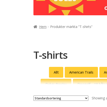
Hem
Produkter märkta ”T-shirts”
T-shirts
Allt
American Trails
A
Delvis Presley
Discgolf – 18 hål i
Fredsdruvor
Gatuslang
Gle
Showing al