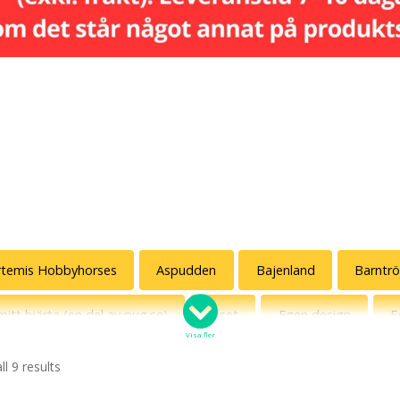
rtemis Hobbyhorses
Aspudden
Bajenland
Barntrö
 mitt hjärta (en del av pug.se)
Diset
Egen design
E
Visa fler
nn Hysén
Grannen
Gunde Svan som ursprungsamerikan
l 9 results