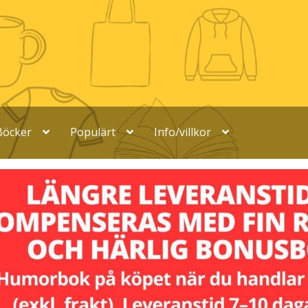
Böcker
Populärt
Info/villkor