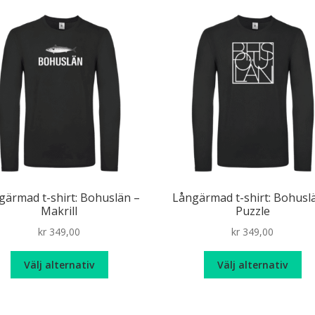
linggänget
Konstkatt
Kryss(t)ade fåglar
Mat- & d
 dag
Mölndalsrevyn
Oroat
Pinnar
podden
Skyltat
Skåne
Solsidan
Stora Varholmen
ot särskrivning
Tillbakaspolatpodden
Tillstånd
Ut
Walter Kurtsson
Älska chili
Älskade hund
gärmad t-shirt: Bohuslän –
Långärmad t-shirt: Bohusl
Makrill
Puzzle
kr
349,00
kr
349,00
Den
De
Välj alternativ
Välj alternativ
här
hä
produkten
pr
har
ha