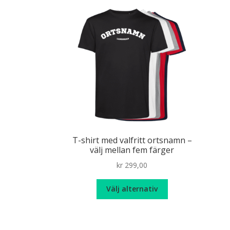
flera
varianter.
De
olika
alternativen
kan
väljas
på
produktsidan
T-shirt med valfritt ortsnamn –
välj mellan fem färger
kr
299,00
Den
Välj alternativ
här
produkten
har
flera