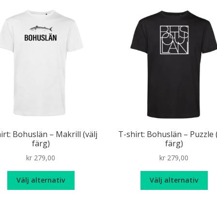
flera
fle
varianter.
var
De
De
olika
oli
alternativen
alt
kan
ka
väljas
väl
på
på
produktsidan
pr
irt: Bohuslän – Makrill (välj
T-shirt: Bohuslän – Puzzle (
färg)
färg)
kr
279,00
kr
279,00
Den
De
Välj alternativ
Välj alternativ
här
hä
produkten
pr
har
ha