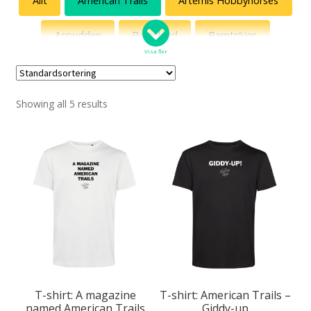
Allt
American Trails
Artemis Hobbyhorses
Aspudden
Bajenland
Barntröjor
Visa fler
Blekinge
Bohuslän
Delvis Presley
Showing all 5 results
Discgolf – 18 hål i mitt hjärta (en del av pug.se)
Diset
Egen design
Egenskaper
Ekonomi
Fotboll
Fredsdruvor
Gatuslang
Glenn Hysén
Grannen
Gunde Svan som ursprungsamerikan
Hot shots
Humormamman
Jönssonligan
Kanelbullar
T-shirt: A magazine
T-shirt: American Trails –
named American Trails
Giddy-up