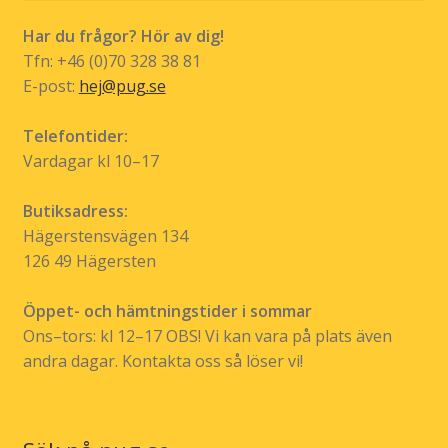
produktsidan
Har du frågor? Hör av dig!
Tfn: +46 (0)70 328 38 81
E-post:
hej@pug.se
Telefontider:
Vardagar kl 10–17
Butiksadress:
Hägerstensvägen 134
126 49 Hägersten
Öppet- och hämtningstider i sommar
Ons–tors: kl 12–17 OBS! Vi kan vara på plats även
andra dagar. Kontakta oss så löser vi!