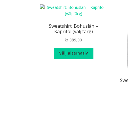
Sverige mot sär
Sweatshirt: Bohuslän –
Kaprifol (välj färg)
kr
389,00
Den
Välj alternativ
här
produkten
har
flera
Swe
varianter.
De
olika
alternativen
kan
väljas
på
produktsidan