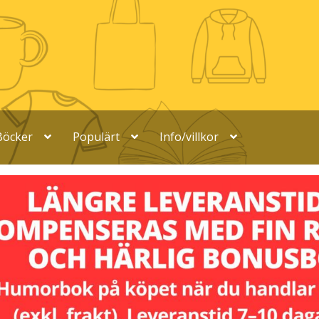
Böcker
Populärt
Info/villkor