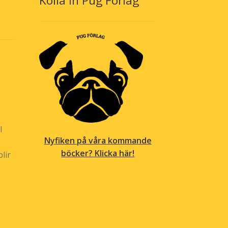
Kolla in Pug Förlag
l
Nyfiken på våra kommande
böcker? Klicka här!
lir