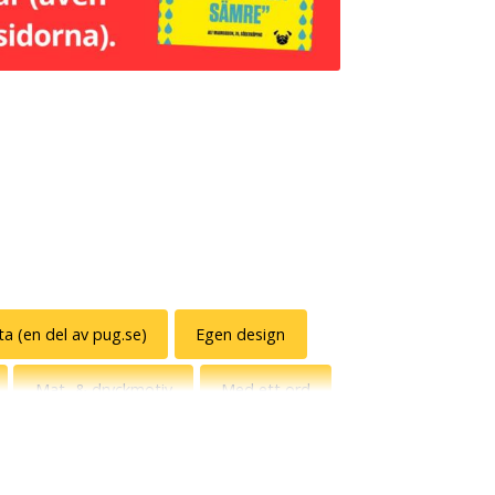
rta (en del av pug.se)
Egen design
Mat- & dryckmotiv
Med ett ord
Svenska uttryck
Sverigemotiv