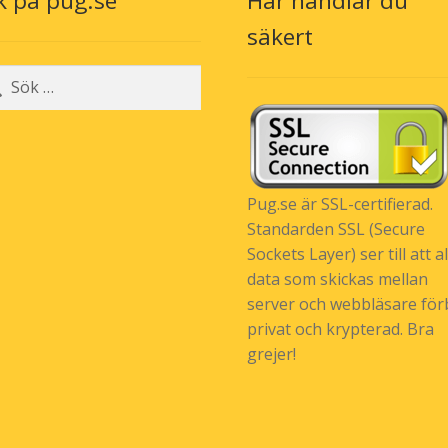
k på pug.se
Här handlar du
säkert
r:
Pug.se är SSL-certifierad.
Standarden SSL (Secure
Sockets Layer) ser till att al
data som skickas mellan
server och webbläsare förb
privat och krypterad. Bra
grejer!