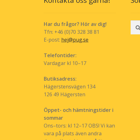
Kontakta oss gärna!
Sö
Sök
Har du frågor? Hör av dig!
efte
Tfn: +46 (0)70 328 38 81
E-post:
hej@pug.se
Telefontider:
Vardagar kl 10–17
Butiksadress:
Hägerstensvägen 134
126 49 Hägersten
Öppet- och hämtningstider i
sommar
Ons–tors: kl 12–17 OBS! Vi kan
vara på plats även andra