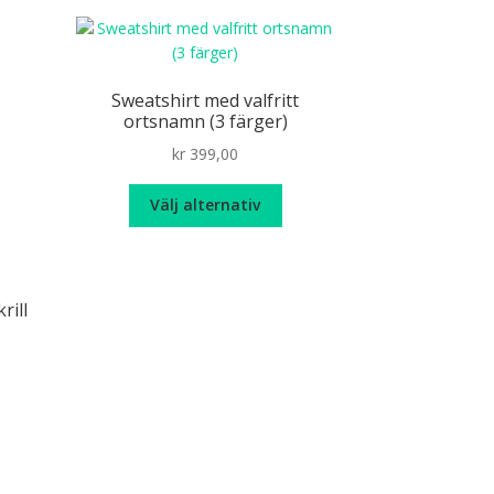
Älska chili
Sweatshirt med valfritt
ortsnamn (3 färger)
kr
399,00
Den
Välj alternativ
här
produkten
har
flera
rill
varianter.
De
olika
alternativen
n
kan
r
väljas
odukten
på
r
produktsidan