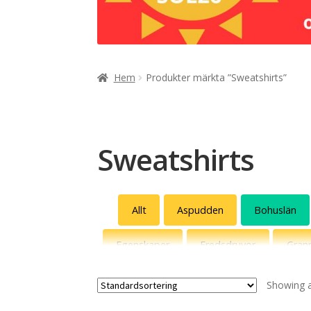
Hem
Produkter märkta ”Sweatshirts”
Sweatshirts
Allt
Aspudden
Bohuslän
Egenskaper
Fredsdruvor
Gran
Miss Lyckad
Mors dag
Pu
Showing al