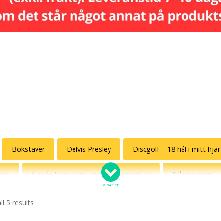
Bokstäver
Delvis Presley
Discgolf – 18 hål i mitt hjä
nen
Gunde Svan som ursprungsamerikan
Killinggänget
Visa fler
ggens favoriter
Roliga katter
Skyltat
Solsidan
l 5 results