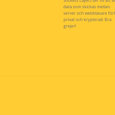
Sockets Layer) ser till att al
data som skickas mellan
server och webbläsare förb
privat och krypterad. Bra
grejer!