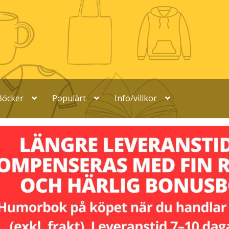
Böcker
Populärt
Info/villkor