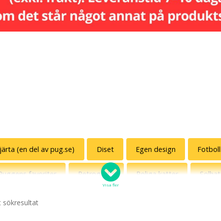
hjärta (en del av pug.se)
Diset
Egen design
Fotboll
Puggens favoriter
Retrogodis
Roliga katter
Solhat
Visa fler
Svenska uttryck
Sverige mot särskrivning
t sökresultat