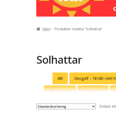
Hem
Produkter märkta ”Solhattar”
Solhattar
Allt
Discgolf – 18 hål i mitt 
Killinggänget
Med ett ord
Endast et