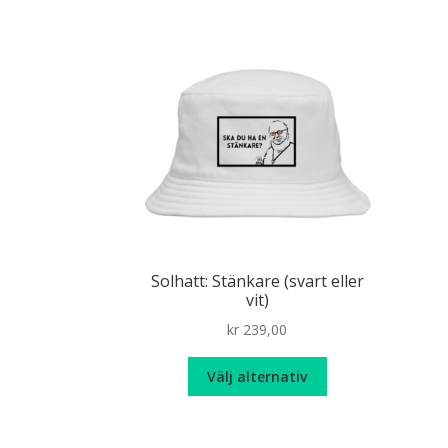
Solhatt: Stänkare (svart eller
vit)
kr
239,00
Den
Välj alternativ
här
produkten
har