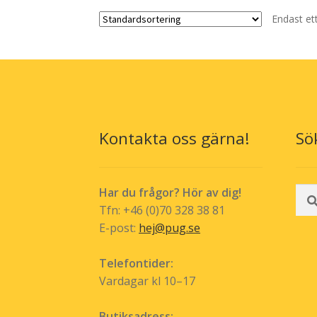
flera
Endast et
varianter.
De
olika
alternativen
kan
väljas
på
produktsidan
Kontakta oss gärna!
Sö
Sök
Har du frågor? Hör av dig!
efte
Tfn: +46 (0)70 328 38 81
E-post:
hej@pug.se
Telefontider:
Vardagar kl 10–17
Butiksadress: