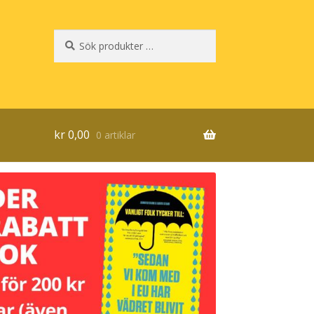
Sök
Sök
efter:
kr
0,00
0 artiklar