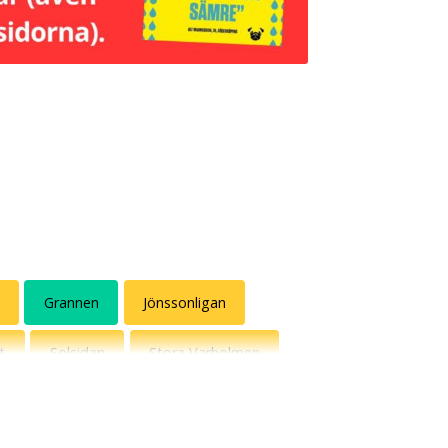
Grannen
Jönssonligan
t
Solsidan
Stora Varholmen