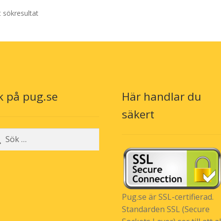
t sökresultat
k på pug.se
Här handlar du
säkert
r:
Pug.se är SSL-certifierad.
Standarden SSL (Secure