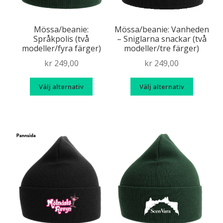
Mössa/beanie:
Mössa/beanie: Vanheden
Språkpolis (två
– Sniglarna snackar (två
modeller/fyra färger)
modeller/tre färger)
kr
249,00
kr
249,00
Den
Den
Välj alternativ
Välj alternativ
här
här
produkten
produk
har
har
flera
flera
varianter.
variante
De
De
olika
olika
alternativen
alternat
kan
kan
väljas
väljas
på
på