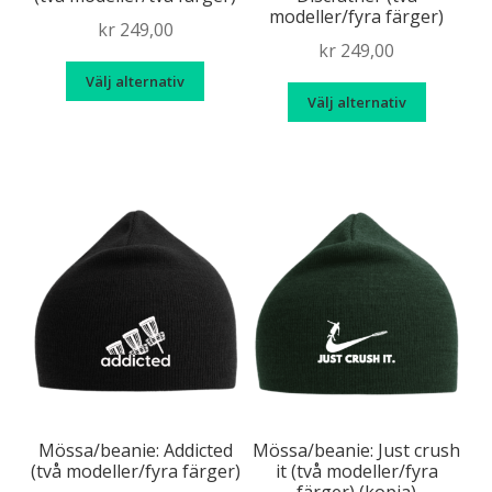
modeller/fyra färger)
kr
249,00
kr
249,00
Den
Välj alternativ
Den
här
Välj alternativ
här
produkten
produk
har
har
flera
flera
varianter.
variante
De
De
olika
olika
alternativen
alternat
kan
kan
väljas
väljas
på
på
produktsidan
produkt
Mössa/beanie: Addicted
Mössa/beanie: Just crush
(två modeller/fyra färger)
it (två modeller/fyra
färger) (kopia)