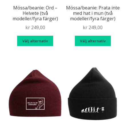
Mössa/beanie: Ord –
Mössa/beanie: Prata inte
Helvete (två
med hat i mun (två
modeller/fyra färger)
modeller/fyra färger)
kr
249,00
kr
249,00
Den
Den
Välj alternativ
Välj alternativ
här
här
produkten
produk
har
har
flera
flera
varianter.
variante
De
De
olika
olika
alternativen
alternat
kan
kan
väljas
väljas
på
på
produktsidan
produkt