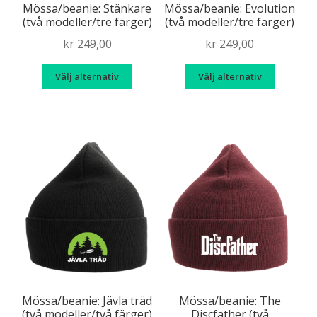
Mössa/beanie: Stänkare
Mössa/beanie: Evolution
(två modeller/tre färger)
(två modeller/tre färger)
kr
249,00
kr
249,00
Den
Den
Välj alternativ
Välj alternativ
här
här
produkten
produk
har
har
flera
flera
varianter.
variante
De
De
olika
olika
alternativen
alternat
kan
kan
väljas
väljas
på
på
produktsidan
produkt
Mössa/beanie: Jävla träd
Mössa/beanie: The
(två modeller/två färger)
Discfather (två