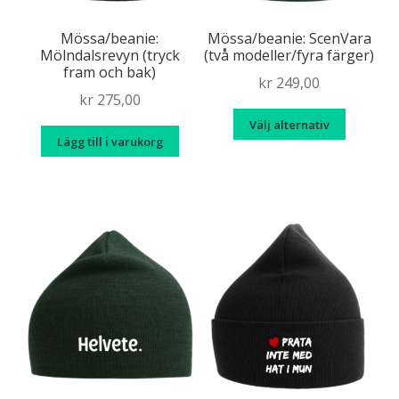
produktsidan
produkt
Mössa/beanie:
Mössa/beanie: ScenVara
Mölndalsrevyn (tryck
(två modeller/fyra färger)
fram och bak)
kr
249,00
kr
275,00
Den
Välj alternativ
här
Lägg till i varukorg
produk
har
flera
variante
De
olika
alternat
kan
väljas
på
produkt