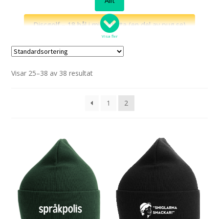
Allt
Discgolf – 18 hål i mitt hjärta (en del av pug.se)
Visa fler
Egen design
Grannen
Huvudsaker
Visar 25–38 av 38 resultat
Jönssonligan
Killinggänget
Med ett ord
Mölndalsrevyn
Puggens favoriter
1
2
Retrogodis
Roliga katter
ScenVara
Stora Varholmen
Sverige mot särskrivning