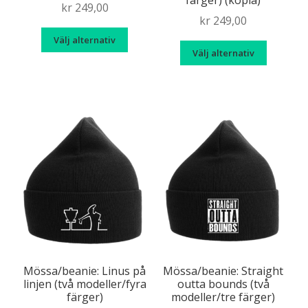
kr
249,00
kr
249,00
Den
Välj alternativ
Den
här
Välj alternativ
här
produkten
produk
har
har
flera
flera
varianter.
variante
De
De
olika
olika
alternativen
alternat
kan
kan
väljas
väljas
på
på
produktsidan
produkt
Mössa/beanie: Linus på
Mössa/beanie: Straight
linjen (två modeller/fyra
outta bounds (två
färger)
modeller/tre färger)