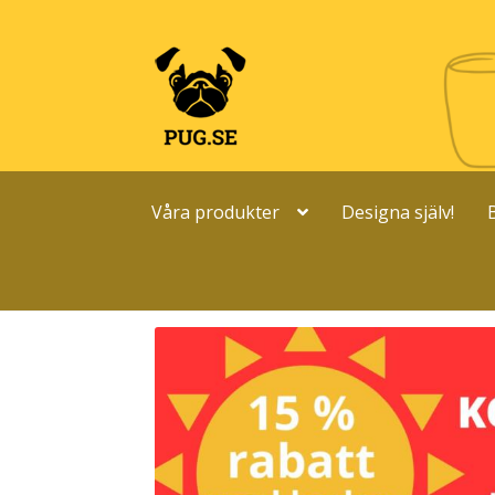
Hoppa
Hoppa
till
till
navigering
innehåll
Våra produkter
Designa själv!