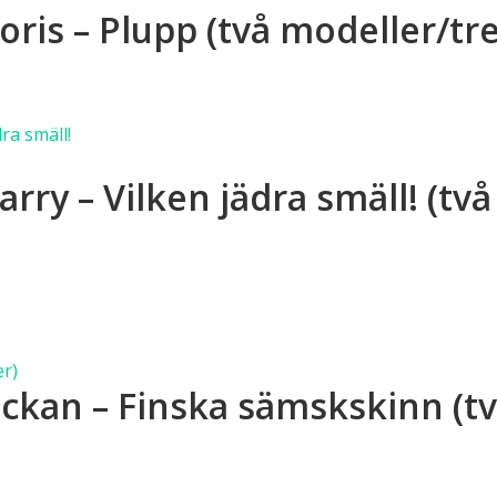
ris – Plupp (två modeller/tre
as
a
anter.
duktsidan
a
rnativen
dukten
rry – Vilken jädra smäll! (tv
as
a
anter.
duktsidan
a
rnativen
dukten
as
ckan – Finska sämskskinn (tv
a
duktsidan
anter.
a