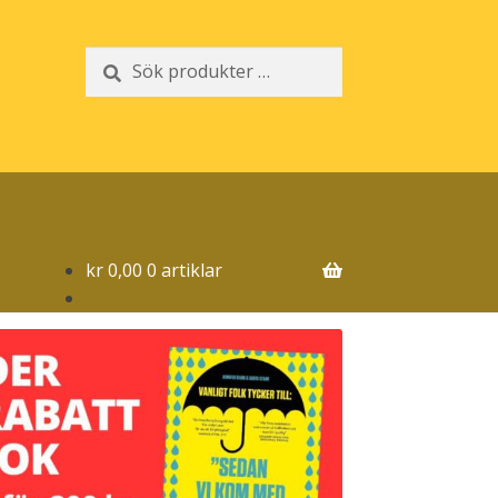
Sök
Sök
efter:
kr
0,00
0 artiklar