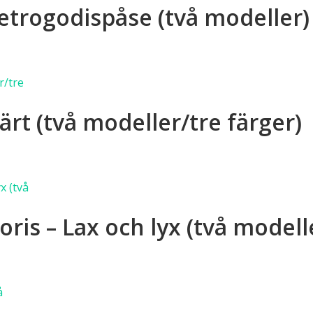
etrogodispåse (två modeller)
as
duktsidan
dukten
rt (två modeller/tre färger)
a
anter.
a
rnativen
dukten
ris – Lax och lyx (två modelle
as
a
anter.
duktsidan
a
rnativen
dukten