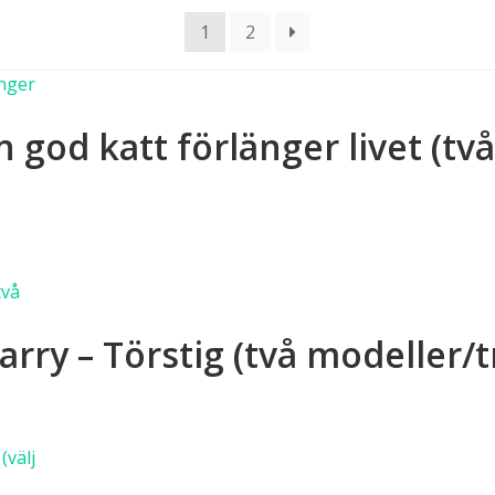
1
2
 god katt förlänger livet (tv
dukten
rry – Törstig (två modeller/t
a
anter.
a
rnativen
dukten