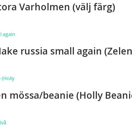
ora Varholmen (välj färg)
as
a
anter.
duktsidan
a
rnativen
dukten
ke russia small again (Zelen
as
a
anter.
duktsidan
a
rnativen
dukten
 en mössa/beanie (Holly Beani
as
a
anter.
duktsidan
a
rnativen