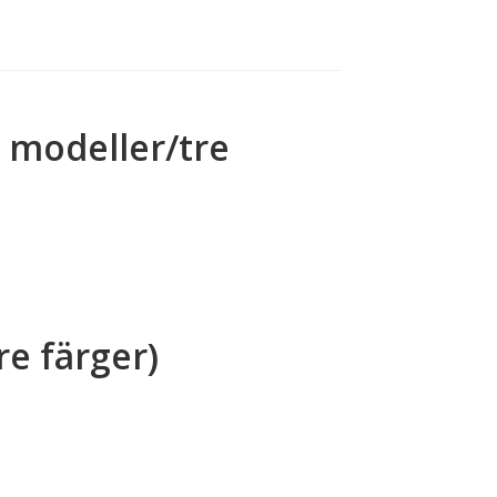
å modeller/tre
re färger)