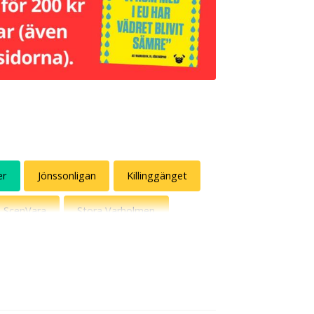
er
Jönssonligan
Killinggänget
ScenVara
Stora Varholmen