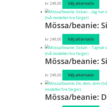
Den
kr
249,00
Välj alternativ
alte
här
kan
pro
välj
har
på
Mössa/beanie: Si
fler
pro
vari
De
Den
kr
249,00
Välj alternativ
olik
här
alte
pro
kan
har
Mössa/beanie: Si
välj
fler
på
vari
pro
De
Den
kr
249,00
Välj alternativ
olik
här
alte
pro
kan
har
Mössa/beanie: De
välj
fler
på
vari