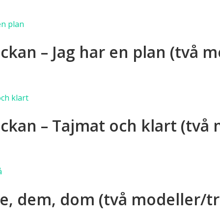
rnativen
dukten
as
ckan – Jag har en plan (två m
a
duktsidan
anter.
a
rnativen
dukten
ckan – Tajmat och klart (två 
as
a
anter.
duktsidan
a
rnativen
dukten
, dem, dom (två modeller/tr
as
a
anter.