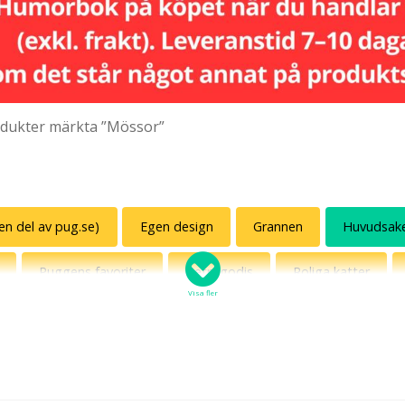
dukter märkta ”Mössor”
(en del av pug.se)
Egen design
Grannen
Huvudsak
Puggens favoriter
Retrogodis
Roliga katter
Visa fler
Sverige mot särskrivning