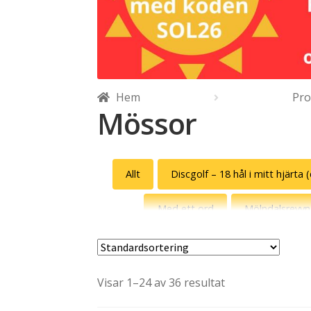
Hem
Pro
Mössor
Allt
Discgolf – 18 hål i mitt hjärta 
Med ett ord
Mölndalsrevyn
Visar 1–24 av 36 resultat