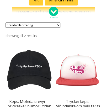
Allt
American Trails
Discgolf – 18 hål i mitt hjärta (en del av pug.se)
Visa fler
Diset
Egen design
Egenskaper
Showing all 2 results
Fotboll
Fredsdruvor
Grannen
Jönssonligan
Killinggänget
Med ett ord
Mors dag
Mölndalsrevyn
Puggens favoriter
Retrogodis
Roliga katter
ScenVara
Stora Varholmen
Svenska uttryck
Sverige mot särskrivning
Keps: Mölndalsrevyn –
Tryckerkeps:
pricksäker humor i tiden
Mölndalsrevyn (välj färg)