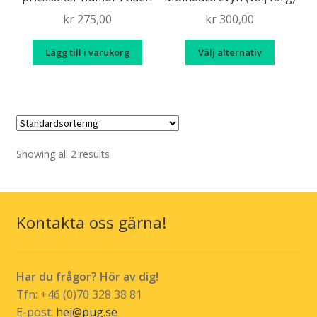
Tillstånd
Uttryck
kr
275,00
kr
300,00
Den
Lägg till i varukorg
Välj alternativ
här
produk
har
flera
variante
De
Showing all 2 results
olika
alternat
kan
Kontakta oss gärna!
väljas
på
produkt
Har du frågor? Hör av dig!
Tfn: +46 (0)70 328 38 81
E-post:
hej@pug.se