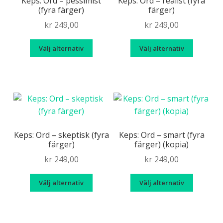
Keps: Ord – pessimist
Keps: Ord – realist (fyra
(fyra färger)
färger)
alternativen
kan
kr
249,00
kr
249,00
väljas
Den
Den
på
Välj alternativ
Välj alternativ
här
här
produktsidan
produkten
produk
har
har
flera
flera
varianter.
variante
De
De
olika
olika
Keps: Ord – skeptisk (fyra
Keps: Ord – smart (fyra
färger)
färger) (kopia)
alternativen
alternat
kan
kan
kr
249,00
kr
249,00
väljas
väljas
Den
Den
på
på
Välj alternativ
Välj alternativ
här
här
produktsidan
produkt
produkten
produk
har
har