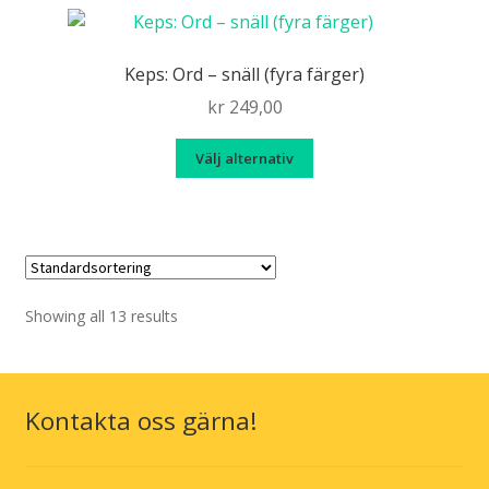
flera
flera
varianter.
variante
De
De
Keps: Ord – snäll (fyra färger)
olika
olika
kr
249,00
alternativen
alternat
kan
kan
Den
Välj alternativ
väljas
väljas
här
på
på
produkten
produktsidan
produkt
har
flera
varianter.
De
Showing all 13 results
olika
alternativen
kan
Kontakta oss gärna!
väljas
på
produktsidan