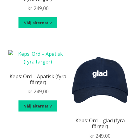
Tillstånd
Uttryck
flera
kr
249,00
variante
Den
De
Välj alternativ
här
olika
produkten
alternat
har
kan
flera
väljas
varianter.
på
De
produkt
olika
Keps: Ord – Apatisk (fyra
färger)
alternativen
kan
kr
249,00
väljas
Den
på
Välj alternativ
här
produktsidan
produkten
Keps: Ord – glad (fyra
färger)
har
flera
kr
249,00