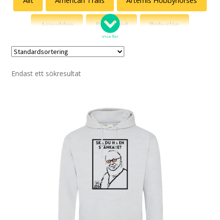
Allt
American Trails
Artemis Hobbyhorses
Aspudden
Bajenland
Bohuslän
Visa fler
Bokstäver
Delvis Presley
Endast ett sökresultat
Discgolf – 18 hål i mitt hjärta (en del av pug.se)
Diset
Egen design
Egenskaper
Fotboll
Fredsdruvor
Gatuslang
Grannen
Gunde Svan som ursprungsamerikan
Hot shots
Jönssonligan
Killinggänget
Konstkatt
Mat- & dryckmotiv