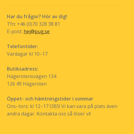
på
produktsidan
Har du frågor? Hör av dig!
Tfn: +46 (0)70 328 38 81
E-post:
hej@pug.se
Telefontider:
Vardagar kl 10–17
Butiksadress:
Hägerstensvägen 134
126 49 Hägersten
Öppet- och hämtningstider i sommar
Ons–tors: kl 12–17 OBS! Vi kan vara på plats även
andra dagar. Kontakta oss så löser vi!