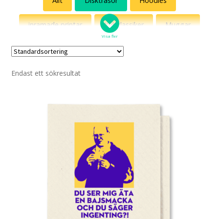
Allt
Disktrasor
Hoodies
inramade printar
Kultklassiker
Muggar
Visa fler
Posters
Röda t-shirts
Solhattar
Endast ett sökresultat
Sweatshirts
T-shirts
Tygväskor