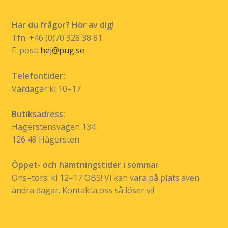
produkt
Har du frågor? Hör av dig!
Tfn: +46 (0)70 328 38 81
E-post:
hej@pug.se
Telefontider:
Vardagar kl 10–17
Butiksadress:
Hägerstensvägen 134
126 49 Hägersten
Öppet- och hämtningstider i sommar
Ons–tors: kl 12–17 OBS! Vi kan vara på plats även
andra dagar. Kontakta oss så löser vi!