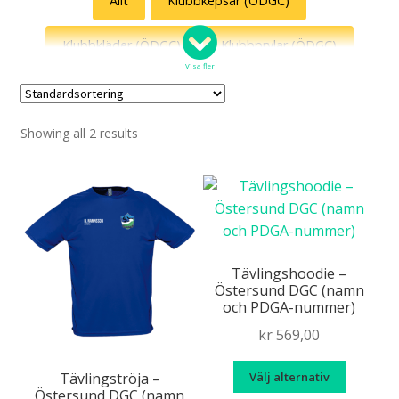
Allt
Klubbkepsar (ÖDGC)
Klubbkläder (ÖDGC)
Klubbprylar (ÖDGC)
Visa fler
Tävlingskläder (ÖDGC)
Showing all 2 results
Tävlingshoodie –
Östersund DGC (namn
och PDGA-nummer)
kr
569,00
Den
Välj alternativ
Tävlingströja –
här
Östersund DGC (namn