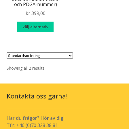
och PDGA-nummer)
produk
har
kr
399,00
flera
Den
variante
Välj alternativ
här
De
produkten
olika
har
alternat
flera
kan
varianter.
väljas
De
Showing all 2 results
på
olika
produkt
alternativen
kan
Kontakta oss gärna!
väljas
på
produktsidan
Har du frågor? Hör av dig!
Tfn: +46 (0)70 328 38 81