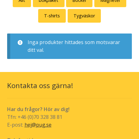
Allt
bokpaket
Böcker
Magneter
T-shirts
Tygväskor
Inga produkter hittades som motsvarar
ditt val.
Kontakta oss gärna!
Har du frågor? Hör av dig!
Tfn: +46 (0)70 328 38 81
E-post:
hej@pug.se