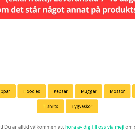
appar
Hoodies
Kepsar
Muggar
Mössor
T-shirts
Tygväskor
it! Du är alltid välkommen att
höra av dig till oss via mejl
om d