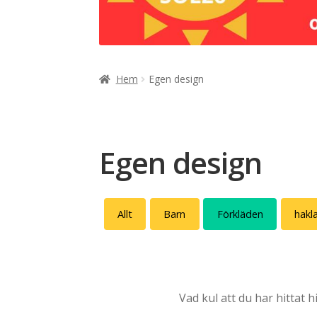
Hem
Egen design
Egen design
Allt
Barn
Förkläden
hakl
Vad kul att du har hittat h