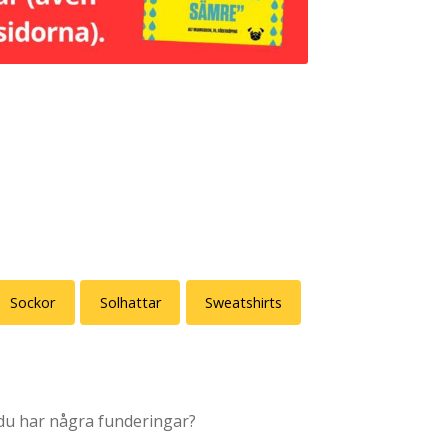
Sockor
Solhattar
Sweatshirts
u har några funderingar?