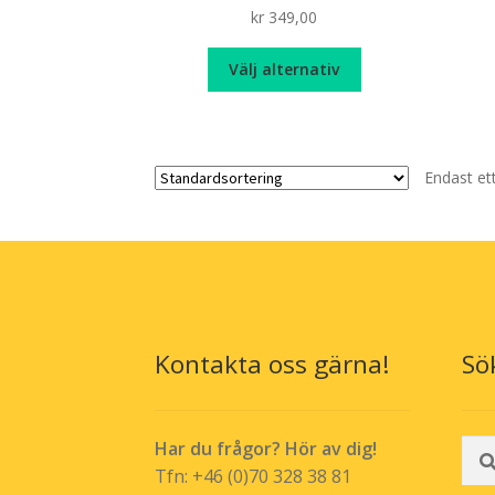
kr
349,00
Den
Välj alternativ
här
produkten
har
flera
Endast et
varianter.
De
olika
alternativen
kan
väljas
på
produktsidan
Kontakta oss gärna!
Sö
Sök
Har du frågor? Hör av dig!
efte
Tfn: +46 (0)70 328 38 81