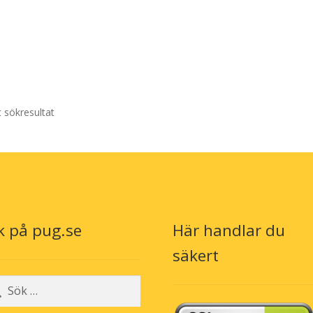
t sökresultat
k på pug.se
Här handlar du
säkert
r: