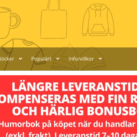
Böcker
Populärt
Info/villkor