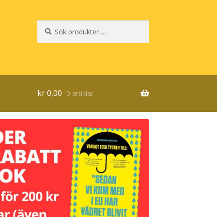
Sök
Sök
efter:
kr
0,00
0 artiklar