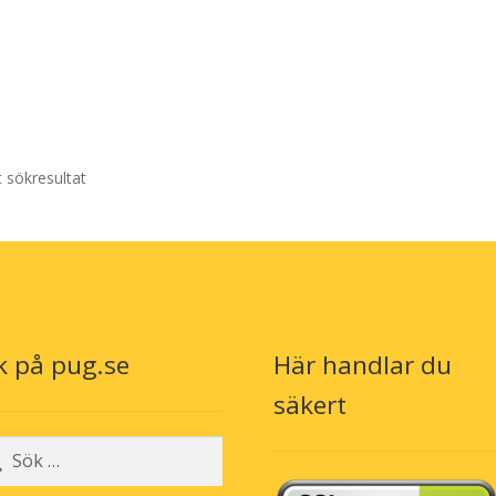
t sökresultat
k på pug.se
Här handlar du
säkert
r: