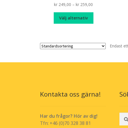
Price
kr
249,00
–
kr
259,00
range:
Den
kr 249,00
Välj alternativ
här
through
produkten
kr 259,00
har
flera
Endast et
varianter.
De
olika
alternativen
kan
väljas
på
produktsidan
Kontakta oss gärna!
Sö
Sök
Har du frågor? Hör av dig!
efte
Tfn: +46 (0)70 328 38 81