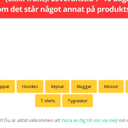
appar
Hoodies
Kepsar
Muggar
Mössor
T-shirts
Tygväskor
it! Du är alltid välkommen att
höra av dig till oss via mejl
om d