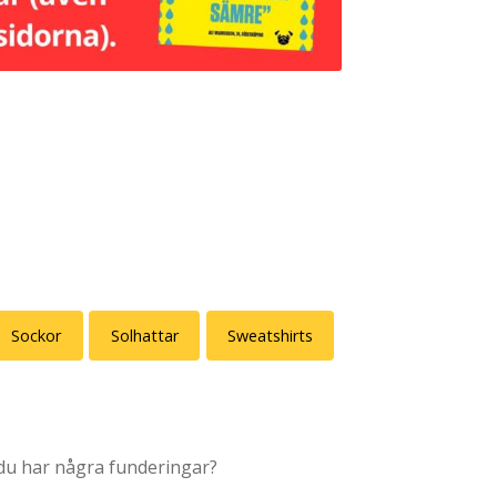
Sockor
Solhattar
Sweatshirts
u har några funderingar?