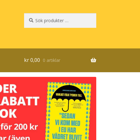
Sök
Sök
efter:
kr
0,00
0 artiklar