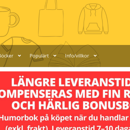
Böcker
Populärt
Info/villkor