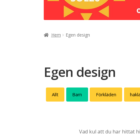
Hem
Egen design
Egen design
Allt
Barn
Förkläden
hakl
Vad kul att du har hittat h