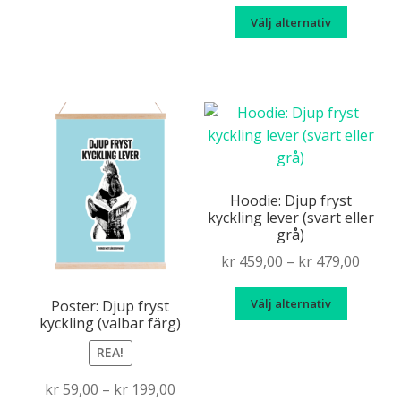
range
Den
varianter.
Välj alternativ
kr 229
här
De
throu
produk
olika
kr 269
har
alternativen
flera
kan
variante
väljas
De
på
olika
produktsidan
alternat
Hoodie: Djup fryst
kyckling lever (svart eller
kan
grå)
väljas
Price
kr
459,00
–
kr
479,00
på
range
produkt
Den
Välj alternativ
kr 459
Poster: Djup fryst
här
kyckling (valbar färg)
throu
produk
kr 479
REA!
har
flera
Price
kr
59,00
–
kr
199,00