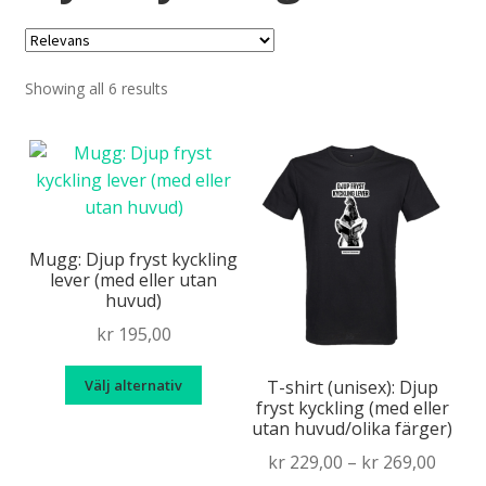
Showing all 6 results
Mugg: Djup fryst kyckling
lever (med eller utan
huvud)
kr
195,00
Den
Välj alternativ
T-shirt (unisex): Djup
här
fryst kyckling (med eller
utan huvud/olika färger)
produkten
har
Price
kr
229,00
–
kr
269,00
flera