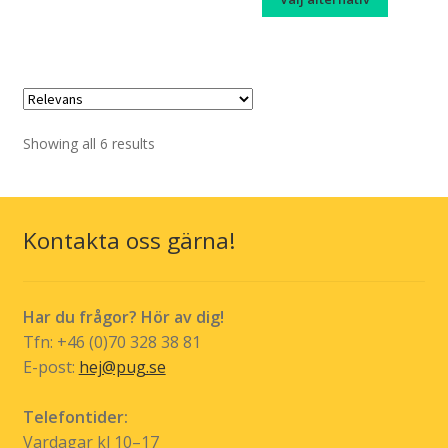
har
här
flera
produk
varianter.
har
De
flera
olika
variante
alternativen
De
Showing all 6 results
kan
olika
väljas
alternat
på
kan
Kontakta oss gärna!
produktsidan
väljas
på
produkt
Har du frågor? Hör av dig!
Tfn: +46 (0)70 328 38 81
E-post:
hej@pug.se
Telefontider:
Vardagar kl 10–17