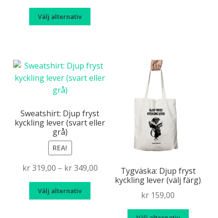
variante
range:
Den
De
Välj alternativ
kr 59,00
här
olika
through
produkten
alternat
kr 199,00
har
kan
flera
väljas
varianter.
på
De
produkt
olika
alternativen
Sweatshirt: Djup fryst
kyckling lever (svart eller
kan
grå)
väljas
på
REA!
produktsidan
Price
kr
319,00
–
kr
349,00
Tygväska: Djup fryst
range:
kyckling lever (välj färg)
Den
Välj alternativ
kr 319,00
kr
159,00
här
through
produkten
Den
kr 349,00
Välj alternativ